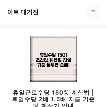
컨
텐
아트 매거진
메
츠
로
뉴
건
너
뛰
기
휴일근로수당 150% 계산법 |
휴일수당 2배 1.5배 지급 기준
및 계산기 안내