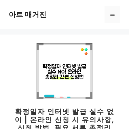
컨
텐
아트 매거진
메
츠
로
뉴
건
너
뛰
기
확정일자 인터넷 발급 실수 없
이 | 온라인 신청 시 유의사항,
신청 방법, 필요 서류 총정리