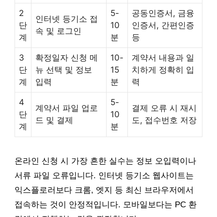
2
5-
공동인증서, 금융
인터넷 등기소 접
단
10
인증서, 간편인증
속 및 로그인
계
분
등
3
확정일자 신청 메
10-
계약서 내용과 일
단
뉴 선택 및 정보
15
치하게 정확히 입
계
입력
분
력
4
5-
계약서 파일 업로
결제 오류 시 재시
단
10
드 및 결제
도, 접수번호 저장
계
분
온라인 신청 시 가장 흔한 실수는 정보 오입력이나
서류 파일 오류입니다. 인터넷 등기소 웹사이트는
익스플로러보다 크롬, 엣지 등 최신 브라우저에서
접속하는 것이 안정적입니다. 모바일보다는 PC 환