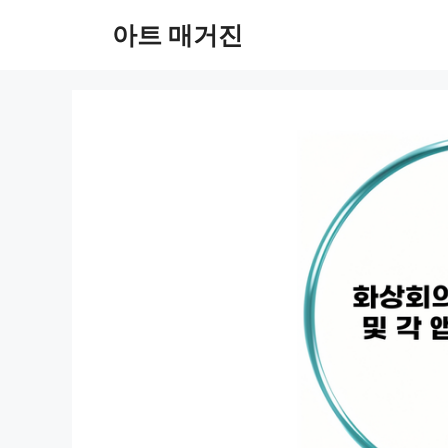
컨
아트 매거진
텐
츠
로
건
너
뛰
기