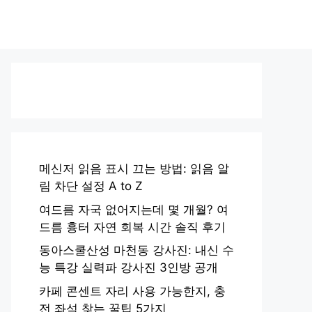
메신저 읽음 표시 끄는 방법: 읽음 알
림 차단 설정 A to Z
여드름 자국 없어지는데 몇 개월? 여
드름 흉터 자연 회복 시간 솔직 후기
동아스쿨산성 마천동 강사진: 내신 수
능 특강 실력파 강사진 3인방 공개
카페 콘센트 자리 사용 가능한지, 충
전 좌석 찾는 꿀팁 5가지