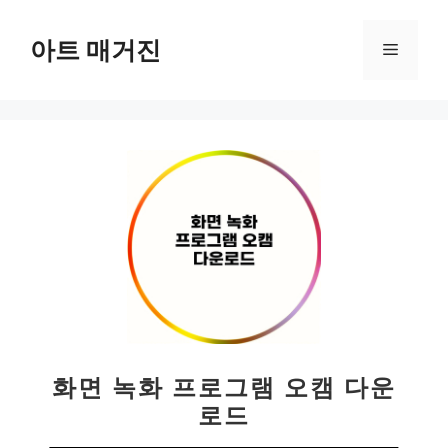
컨
텐
아트 매거진
메
츠
로
뉴
건
너
뛰
기
화면 녹화 프로그램 오캠 다운
로드