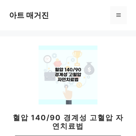
컨
텐
아트 매거진
메
츠
로
뉴
건
너
뛰
기
혈압 140/90 경계성 고혈압 자
연치료법