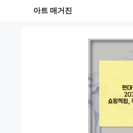
컨
아트 매거진
텐
츠
로
건
너
뛰
기