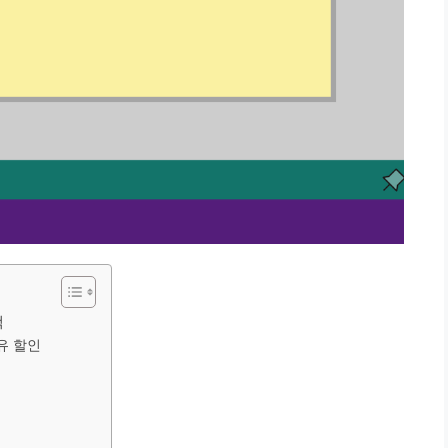
택
유 할인