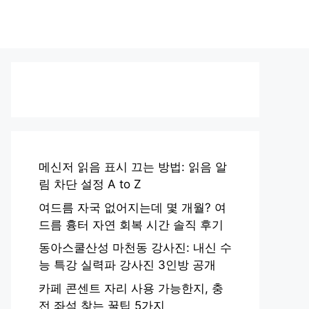
메신저 읽음 표시 끄는 방법: 읽음 알
림 차단 설정 A to Z
여드름 자국 없어지는데 몇 개월? 여
드름 흉터 자연 회복 시간 솔직 후기
동아스쿨산성 마천동 강사진: 내신 수
능 특강 실력파 강사진 3인방 공개
카페 콘센트 자리 사용 가능한지, 충
전 좌석 찾는 꿀팁 5가지