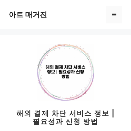
컨
텐
아트 매거진
메
츠
로
뉴
건
너
뛰
기
해외 결제 차단 서비스 정보 |
필요성과 신청 방법