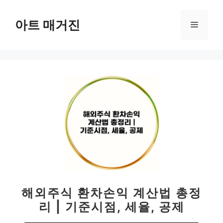
컨
텐
아트 매거진
메
츠
로
뉴
건
너
뛰
기
해외주식 환차손익 계산법 총정
리 | 기준시점, 세율, 공제