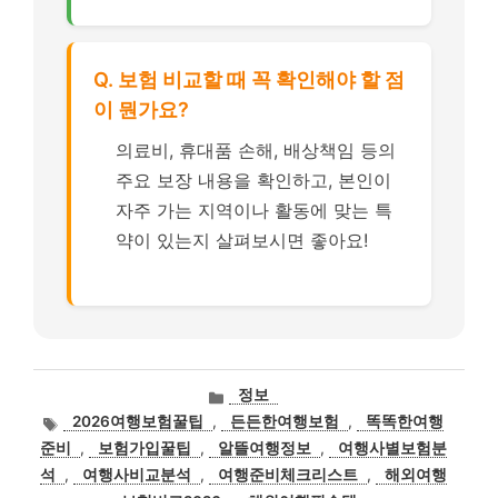
Q. 보험 비교할 때 꼭 확인해야 할 점
이 뭔가요?
의료비, 휴대품 손해, 배상책임 등의
주요 보장 내용을 확인하고, 본인이
자주 가는 지역이나 활동에 맞는 특
약이 있는지 살펴보시면 좋아요!
카
정보
테
태
2026여행보험꿀팁
,
든든한여행보험
,
똑똑한여행
고
그
준비
,
보험가입꿀팁
,
알뜰여행정보
,
여행사별보험분
리
석
,
여행사비교분석
,
여행준비체크리스트
,
해외여행