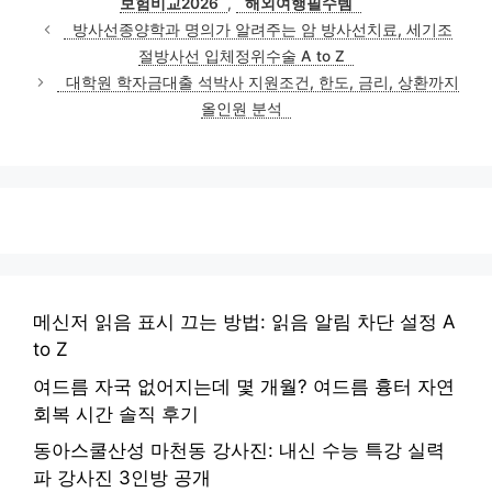
보험비교2026
,
해외여행필수템
방사선종양학과 명의가 알려주는 암 방사선치료, 세기조
절방사선 입체정위수술 A to Z
대학원 학자금대출 석박사 지원조건, 한도, 금리, 상환까지
올인원 분석
메신저 읽음 표시 끄는 방법: 읽음 알림 차단 설정 A
to Z
여드름 자국 없어지는데 몇 개월? 여드름 흉터 자연
회복 시간 솔직 후기
동아스쿨산성 마천동 강사진: 내신 수능 특강 실력
파 강사진 3인방 공개