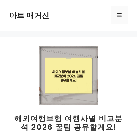
컨
텐
아트 매거진
메
츠
로
뉴
건
너
뛰
기
해외여행보험 여행사별 비교분
석 2026 꿀팁 공유할게요!