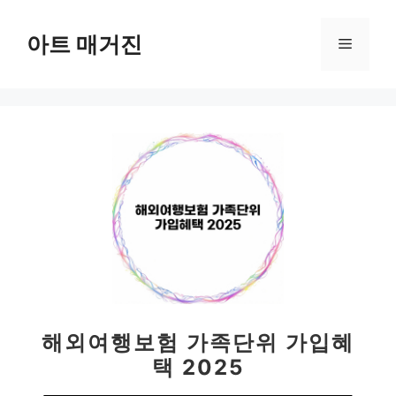
컨
텐
아트 매거진
메
츠
로
뉴
건
너
뛰
기
해외여행보험 가족단위 가입혜
택 2025