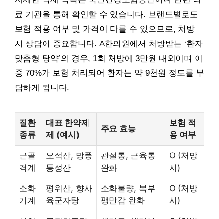
료 기관을 통해 확인할 수 있습니다. 브랜드별로도
보험 적용 여부 및 가격이 다를 수 있으므로, 처방
시 상담이 중요합니다. A한의원에서 처방받는 ‘환자
맞춤형 탕약’의 경우, 1회 처방에 3만원 내외이며 이
중 70%가 보험 처리되어 환자는 약 9천원 정도를 부
담하게 됩니다.
질환
대표 한약제
보험 적
주요 효능
종류
제 (예시)
용 여부
근골
오적산, 방풍
관절통, 근육통
O (처방
격계
통성산
완화
시)
소화
평위산, 향사
소화불량, 복부
O (처방
기계
육군자탕
팽만감 완화
시)