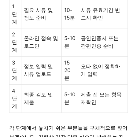
1
필요 서류 및
10-
서류 유효기간 반
단
정보 준비
15분
드시 확인
계
2
온라인 접속 및
5-10
공인인증서 또는
단
로그인
분
간편인증 준비
계
3
15-
정보 입력 및
오타 없이 정확하
단
20
서류 업로드
게 입력
계
분
4
최종 검토 및
5-10
제출 전 모든 항목
단
제출
분
재확인
계
각 단계에서 놓치기 쉬운 부분들을 구체적으로 짚어