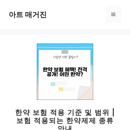
컨
텐
아트 매거진
메
츠
로
뉴
건
너
뛰
기
한약 보험 적용 기준 및 범위 |
보험 적용되는 한약제제 종류
안내