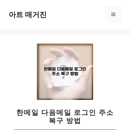
컨
텐
아트 매거진
메
츠
로
뉴
건
너
뛰
기
한메일 다음메일 로그인 주소
복구 방법