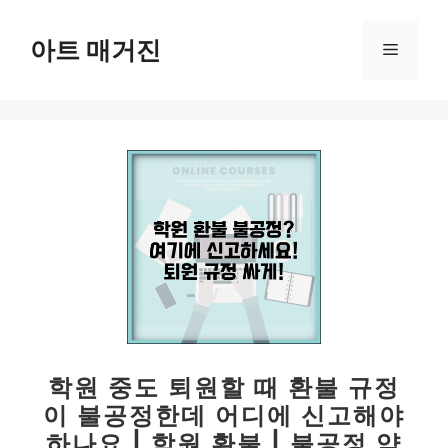
컨
텐
아트 매거진
메
츠
로
뉴
건
너
뛰
기
학원 중도 퇴원할 때 환불 규정
이 불공정한데 어디에 신고해야
하나요 | 학원 환불 | 불공정 약