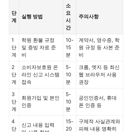
소
단
요
실행 방법
주의사항
계
시
간
1
학원 환불 규정
10-
계약서, 영수증, 학
단
및 증빙 자료 준
15
원 규정 등 사본 준
계
비
분
비
2
소비자보호원 온
5-
크롬, 엣지 등 최신
단
라인 신고 시스템
10
웹 브라우저 사용
계
접속
분
권장
3
5-
회원가입 및 본인
공인인증서, 휴대
단
10
인증
폰 인증 등
계
분
4
15-
구체적 사실관계와
신고 내용 입력
단
20
피해 내용 명확히