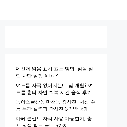
메신저 읽음 표시 끄는 방법: 읽음 알
림 차단 설정 A to Z
여드름 자국 없어지는데 몇 개월? 여
드름 흉터 자연 회복 시간 솔직 후기
동아스쿨산성 마천동 강사진: 내신 수
능 특강 실력파 강사진 3인방 공개
카페 콘센트 자리 사용 가능한지, 충
전 좌석 찾는 꿀팁 5가지