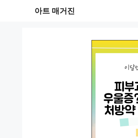
컨
아트 매거진
텐
츠
로
건
너
뛰
기