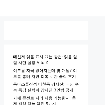
메신저 읽음 표시 끄는 방법: 읽음 알
림 차단 설정 A to Z
여드름 자국 없어지는데 몇 개월? 여
드름 흉터 자연 회복 시간 솔직 후기
동아스쿨산성 마천동 강사진: 내신 수
능 특강 실력파 강사진 3인방 공개
카페 콘센트 자리 사용 가능한지, 충
전 좌석 찾는 꿀팁 5가지