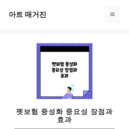
컨
텐
아트 매거진
메
츠
로
뉴
건
너
뛰
기
펫보험 중성화 중요성 장점과
효과