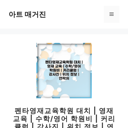
컨
텐
아트 매거진
메
츠
로
뉴
건
너
뛰
기
펜타영재교육학원 대치 | 영재
교육 | 수학/영어 학원비 | 커리
큘럼 | 강사진 | 위치 정보 | 연