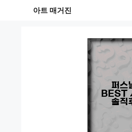
컨
아트 매거진
텐
츠
로
건
너
뛰
기