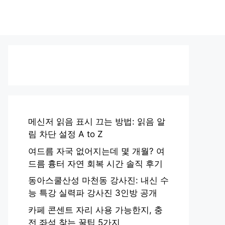
메신저 읽음 표시 끄는 방법: 읽음 알
림 차단 설정 A to Z
여드름 자국 없어지는데 몇 개월? 여
드름 흉터 자연 회복 시간 솔직 후기
동아스쿨산성 마천동 강사진: 내신 수
능 특강 실력파 강사진 3인방 공개
카페 콘센트 자리 사용 가능한지, 충
전 좌석 찾는 꿀팁 5가지