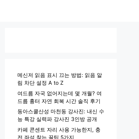
메신저 읽음 표시 끄는 방법: 읽음 알
림 차단 설정 A to Z
여드름 자국 없어지는데 몇 개월? 여
드름 흉터 자연 회복 시간 솔직 후기
동아스쿨산성 마천동 강사진: 내신 수
능 특강 실력파 강사진 3인방 공개
카페 콘센트 자리 사용 가능한지, 충
전 좌석 찾는 꿀팁 5가지