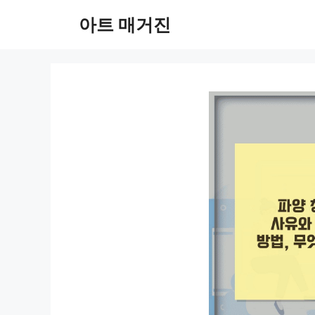
컨
아트 매거진
텐
츠
로
건
너
뛰
기