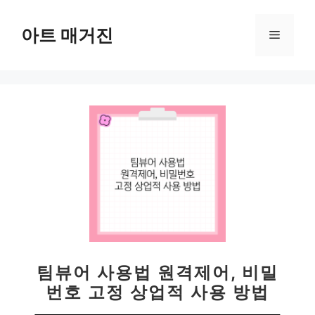
컨
텐
아트 매거진
메
츠
로
뉴
건
너
뛰
기
팀뷰어 사용법 원격제어, 비밀
번호 고정 상업적 사용 방법