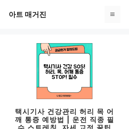
컨
텐
아트 매거진
메
츠
로
뉴
건
너
뛰
기
택시기사 건강관리 허리 목 어
깨 통증 예방법 | 운전 직종 필
수 스트레칭, 자세 교정 꿀팁