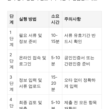
단
소요
실행 방법
주의사항
계
시간
1
필요 서류 및
10-
서류 유효기간 반
단
정보 준비
15분
드시 확인
계
2
온라인 접속 및
5-10
공인인증서 또는
단
로그인
분
간편인증 준비
계
3
15-
정보 입력 및
오타 없이 정확하
단
20
서류 업로드
게 입력
계
분
4
최종 검토 및
5-10
제출 전 모든 항목
단
제출
분
재확인