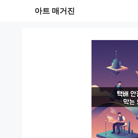
컨
아트 매거진
텐
츠
로
건
너
뛰
기