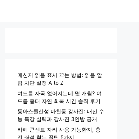
메신저 읽음 표시 끄는 방법: 읽음 알
림 차단 설정 A to Z
여드름 자국 없어지는데 몇 개월? 여
드름 흉터 자연 회복 시간 솔직 후기
동아스쿨산성 마천동 강사진: 내신 수
능 특강 실력파 강사진 3인방 공개
카페 콘센트 자리 사용 가능한지, 충
전 좌석 찾는 꿀팁 5가지