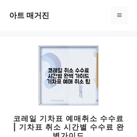
컨
텐
아트 매거진
메
츠
로
뉴
건
너
뛰
기
코레일 기차표 예매취소 수수료
| 기차표 취소 시간별 수수료 완
벽가이드