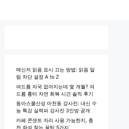
메신저 읽음 표시 끄는 방법: 읽음 알
림 차단 설정 A to Z
여드름 자국 없어지는데 몇 개월? 여
드름 흉터 자연 회복 시간 솔직 후기
동아스쿨산성 마천동 강사진: 내신 수
능 특강 실력파 강사진 3인방 공개
카페 콘센트 자리 사용 가능한지, 충
전 좌석 찾는 꿀팁 5가지