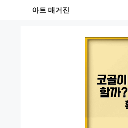
컨
아트 매거진
텐
츠
로
건
너
뛰
기