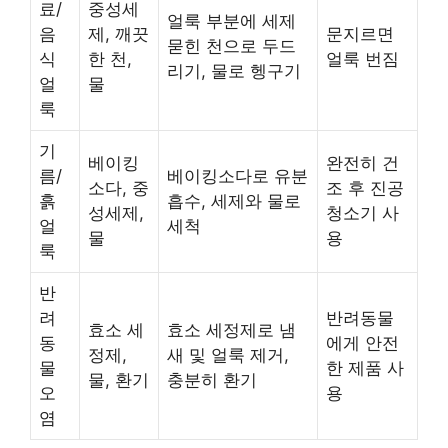
료/
중성세
얼룩 부분에 세제
음
제, 깨끗
문지르면
묻힌 천으로 두드
식
한 천,
얼룩 번짐
리기, 물로 헹구기
얼
물
룩
기
베이킹
완전히 건
름/
베이킹소다로 유분
소다, 중
조 후 진공
흙
흡수, 세제와 물로
성세제,
청소기 사
얼
세척
물
용
룩
반
려
반려동물
효소 세
효소 세정제로 냄
동
에게 안전
정제,
새 및 얼룩 제거,
물
한 제품 사
물, 환기
충분히 환기
오
용
염