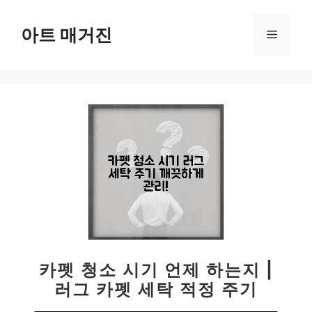
컨
텐
아트 매거진
메
츠
로
뉴
건
너
뛰
기
카펫 청소 시기 언제 하는지 |
러그 카펫 세탁 적정 주기