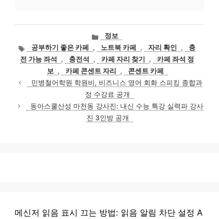
카
정보
테
태
공부하기 좋은 카페
,
노트북 카페
,
자리 확인
,
충
고
그
전 가능 좌석
,
충전석
,
카페 자리 찾기
,
카페 좌석 정
리
보
,
카페 콘센트 자리
,
콘센트 카페
민병철어학원 학원비, 비즈니스 영어 회화 스피킹 종합과
정 수강료 공개
동아스쿨산성 마천동 강사진: 내신 수능 특강 실력파 강사
진 3인방 공개
메신저 읽음 표시 끄는 방법: 읽음 알림 차단 설정 A