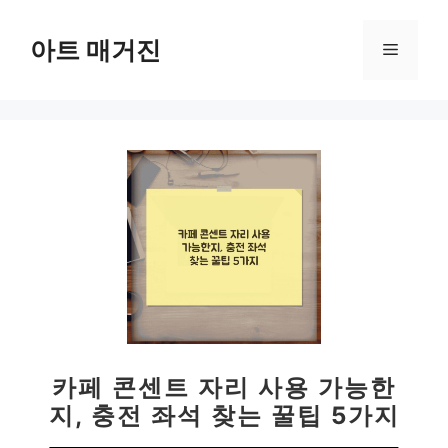
컨
텐
아트 매거진
메
츠
로
뉴
건
너
뛰
기
카페 콘센트 자리 사용 가능한
지, 충전 좌석 찾는 꿀팁 5가지