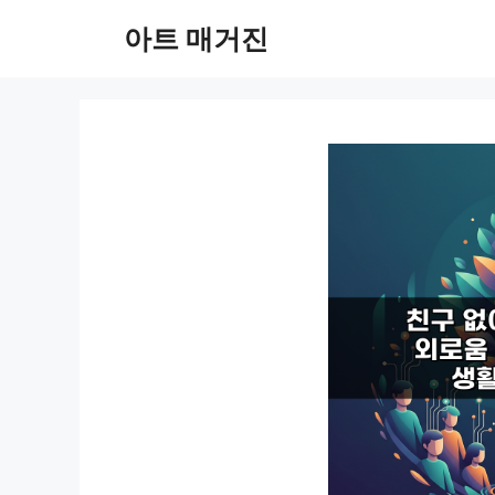
컨
아트 매거진
텐
츠
로
건
너
뛰
기