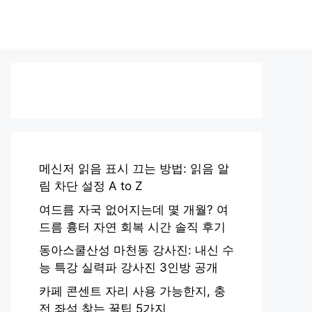
메신저 읽음 표시 끄는 방법: 읽음 알
림 차단 설정 A to Z
여드름 자국 없어지는데 몇 개월? 여
드름 흉터 자연 회복 시간 솔직 후기
동아스쿨산성 마천동 강사진: 내신 수
능 특강 실력파 강사진 3인방 공개
카페 콘센트 자리 사용 가능한지, 충
전 좌석 찾는 꿀팁 5가지