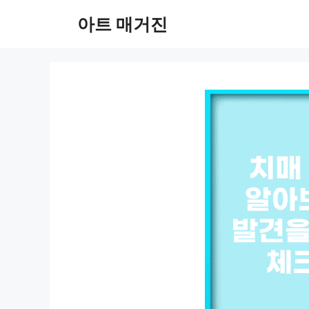
컨
아트 매거진
텐
츠
로
건
너
뛰
기