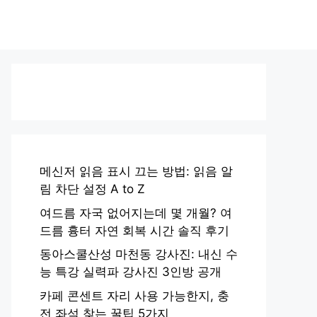
메신저 읽음 표시 끄는 방법: 읽음 알
림 차단 설정 A to Z
여드름 자국 없어지는데 몇 개월? 여
드름 흉터 자연 회복 시간 솔직 후기
동아스쿨산성 마천동 강사진: 내신 수
능 특강 실력파 강사진 3인방 공개
카페 콘센트 자리 사용 가능한지, 충
전 좌석 찾는 꿀팁 5가지