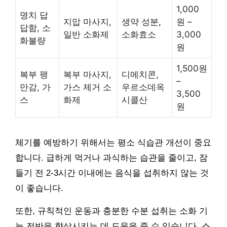
1,000
명치 답
지압 마사지,
생약 성분,
원 –
답함, 소
일반 소화제
소화효소
3,000
화불량
원
1,500원
복부 팽
복부 마사지,
디메치콘,
–
만감, 가
가스 제거 소
우르소데옥
3,500
스
화제
시콜산
원
체기를 예방하기 위해서는 평소 식습관 개선이 중요
합니다. 급하게 먹거나 과식하는 습관을 줄이고, 잠
들기 전 2-3시간 이내에는 음식을 섭취하지 않는 것
이 좋습니다.
또한, 규칙적인 운동과 충분한 수분 섭취는 소화 기
능 전반을 향상시키는 데 도움을 줄 수 있습니다. 스