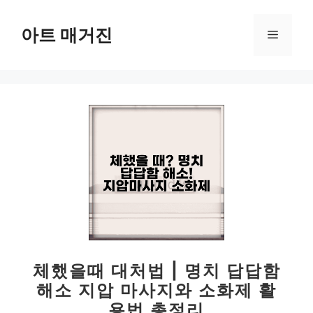
컨
텐
아트 매거진
메
츠
로
뉴
건
너
뛰
기
체했을때 대처법 | 명치 답답함
해소 지압 마사지와 소화제 활
용법 총정리