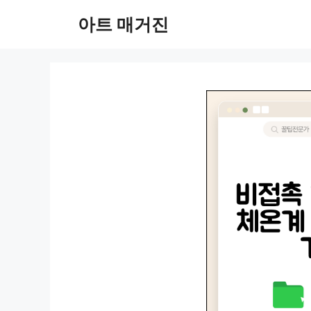
컨
아트 매거진
텐
츠
로
건
너
뛰
기