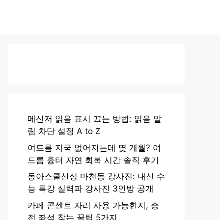
메신저 읽음 표시 끄는 방법: 읽음 알
림 차단 설정 A to Z
여드름 자국 없어지는데 몇 개월? 여
드름 흉터 자연 회복 시간 솔직 후기
동아스쿨산성 마천동 강사진: 내신 수
능 특강 실력파 강사진 3인방 공개
카페 콘센트 자리 사용 가능한지, 충
전 좌석 찾는 꿀팁 5가지