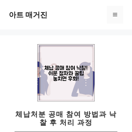
컨
텐
아트 매거진
메
츠
로
뉴
건
너
뛰
기
체납처분 공매 참여 방법과 낙
찰 후 처리 과정