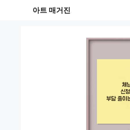
컨
아트 매거진
텐
츠
로
건
너
뛰
기