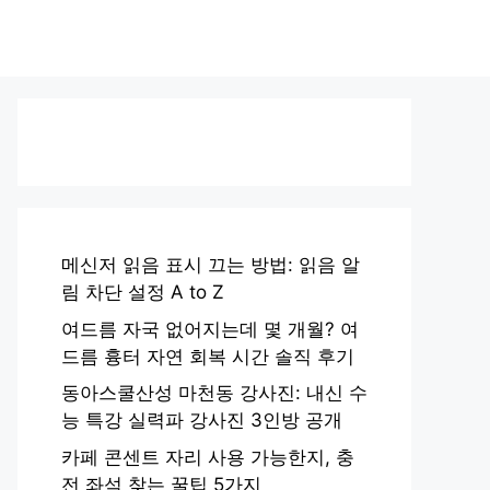
메신저 읽음 표시 끄는 방법: 읽음 알
림 차단 설정 A to Z
여드름 자국 없어지는데 몇 개월? 여
드름 흉터 자연 회복 시간 솔직 후기
동아스쿨산성 마천동 강사진: 내신 수
능 특강 실력파 강사진 3인방 공개
카페 콘센트 자리 사용 가능한지, 충
전 좌석 찾는 꿀팁 5가지