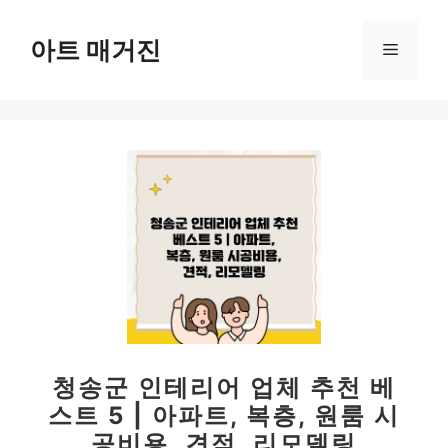
컨
텐
아트 매거진
메
츠
로
뉴
건
너
뛰
기
청송군 인테리어 업체 추천 베
스트 5 | 아파트, 복층, 원룸 시
공비용, 견적, 리모델링