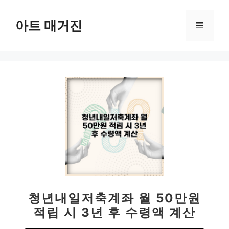
컨
텐
아트 매거진
메
츠
로
뉴
건
너
뛰
기
청년내일저축계좌 월 50만원
적립 시 3년 후 수령액 계산