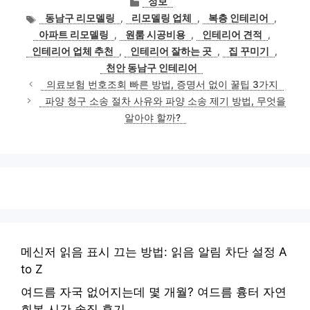
정보
테
태
동남구 리모델링
,
리모델링 업체
,
복층 인테리어
,
고
그
아파트 리모델링
,
원룸 시공비용
,
인테리어 견적
,
리
인테리어 업체 추천
,
인테리어 잘하는 곳
,
집 꾸미기
,
천안 동남구 인테리어
의료보험 번호조회 빠른 방법, 증명서 없이 꿀팁 3가지
파양 청구 소송 절차 사유와 파양 소송 제기 방법, 무엇을
알아야 할까?
메신저 읽음 표시 끄는 방법: 읽음 알림 차단 설정 A
to Z
여드름 자국 없어지는데 몇 개월? 여드름 흉터 자연
회복 시간 솔직 후기