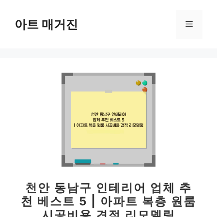
컨
텐
아트 매거진
메
츠
로
뉴
건
너
뛰
기
천안 동남구 인테리어 업체 추
천 베스트 5 | 아파트 복층 원룸
시공비용 견적 리모델링