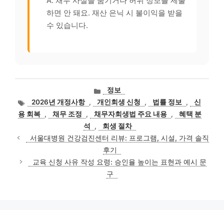
A. 채무 사실을 숨기거나 허위 정보를 제출
하면 안 돼요. 재산 은닉 시 불이익을 받을
수 있습니다.
카
정보
테
태
2026년 개정사항
,
개인회생 신청
,
법률 정보
,
신
고
그
용 회복
,
채무 조정
,
채무자회생법 주요 내용
,
혜택 분
리
석
,
회생 절차
서울대병원 건강검진센터 리뷰: 프로그램, 시설, 가격 솔직
후기
교육 신청 사유 작성 요령: 승인율 높이는 표현과 예시 문
구