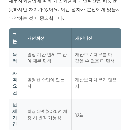
채무자회생법에 따라 개인회생과 개인파산은 비슷한
듯하지만 차이가 있어요. 어떤 절차가 본인에게 맞을지
파악하는 것이 중요합니다.
구
개인회생
개인파산
분
목
일정 기간 변제 후 잔
재산으로 채무를 다
적
여 채무 면책
갚을 수 없을 때 면책
자
격
일정한 수입이 있는
재산보다 채무가 많은
요
자
자
건
변
제
최장 3년 (2026년 개
없음
기
정 시 변경 가능성)
간