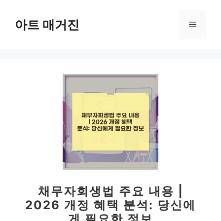
컨
텐
아트 매거진
메
츠
로
뉴
건
너
뛰
기
채무자회생법 주요 내용 |
2026 개정 혜택 분석: 당신에
게 필요한 정보