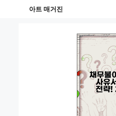
컨
아트 매거진
텐
츠
로
건
너
뛰
기