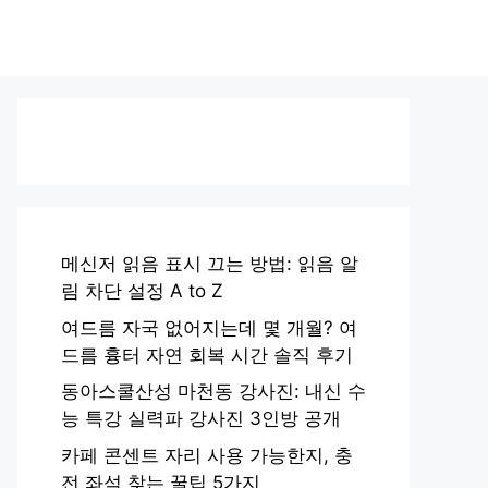
메신저 읽음 표시 끄는 방법: 읽음 알
림 차단 설정 A to Z
여드름 자국 없어지는데 몇 개월? 여
드름 흉터 자연 회복 시간 솔직 후기
동아스쿨산성 마천동 강사진: 내신 수
능 특강 실력파 강사진 3인방 공개
카페 콘센트 자리 사용 가능한지, 충
전 좌석 찾는 꿀팁 5가지