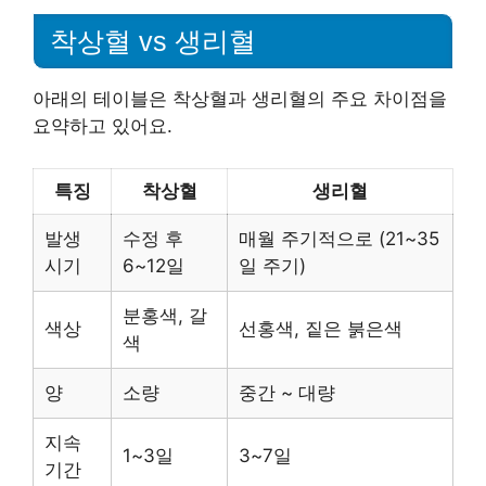
착상혈 vs 생리혈
아래의 테이블은 착상혈과 생리혈의 주요 차이점을
요약하고 있어요.
특징
착상혈
생리혈
발생
수정 후
매월 주기적으로 (21~35
시기
6~12일
일 주기)
분홍색, 갈
색상
선홍색, 짙은 붉은색
색
양
소량
중간 ~ 대량
지속
1~3일
3~7일
기간