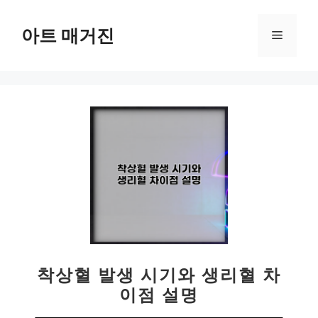
컨
텐
아트 매거진
메
츠
로
뉴
건
너
뛰
기
착상혈 발생 시기와 생리혈 차
이점 설명