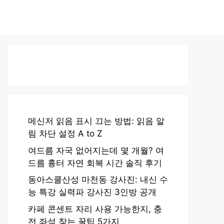
메신저 읽음 표시 끄는 방법: 읽음 알
림 차단 설정 A to Z
여드름 자국 없어지는데 몇 개월? 여
드름 흉터 자연 회복 시간 솔직 후기
동아스쿨산성 마천동 강사진: 내신 수
능 특강 실력파 강사진 3인방 공개
카페 콘센트 자리 사용 가능한지, 충
전 좌석 찾는 꿀팁 5가지