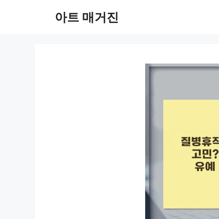
컨
아트 매거진
텐
츠
로
건
너
뛰
기