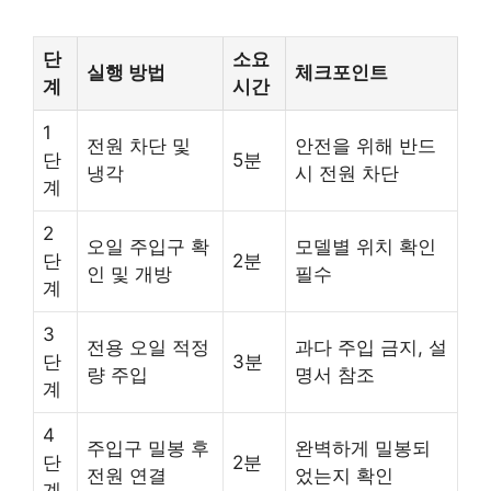
단
소요
실행 방법
체크포인트
계
시간
1
전원 차단 및
안전을 위해 반드
단
5분
냉각
시 전원 차단
계
2
오일 주입구 확
모델별 위치 확인
단
2분
인 및 개방
필수
계
3
전용 오일 적정
과다 주입 금지, 설
단
3분
량 주입
명서 참조
계
4
주입구 밀봉 후
완벽하게 밀봉되
단
2분
전원 연결
었는지 확인
계