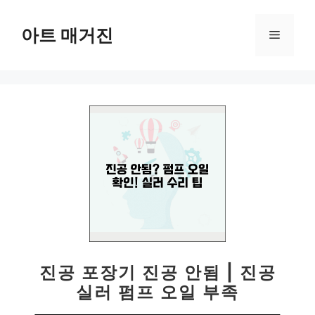
컨
텐
아트 매거진
메
츠
로
뉴
건
너
뛰
기
진공 포장기 진공 안됨 | 진공
실러 펌프 오일 부족