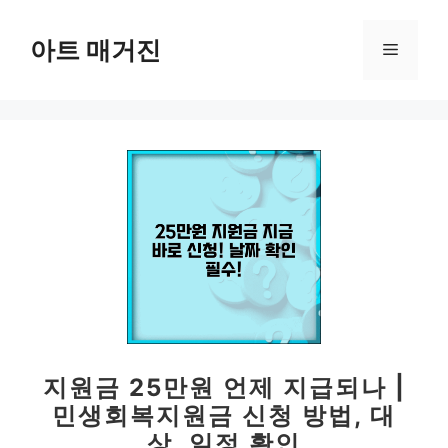
컨
텐
아트 매거진
메
츠
로
뉴
건
너
뛰
기
지원금 25만원 언제 지급되나 |
민생회복지원금 신청 방법, 대
상, 일정 확인