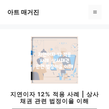
컨
텐
아트 매거진
메
츠
로
뉴
건
너
뛰
기
지연이자 12% 적용 사례 | 상사
채권 관련 법정이율 이해