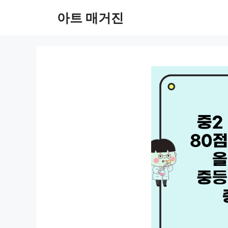
컨
아트 매거진
텐
츠
로
건
너
뛰
기