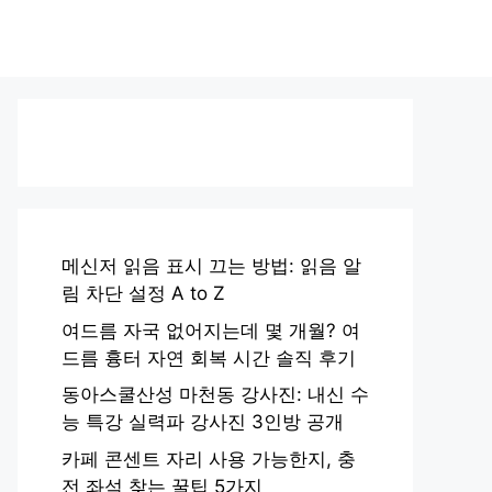
메신저 읽음 표시 끄는 방법: 읽음 알
림 차단 설정 A to Z
여드름 자국 없어지는데 몇 개월? 여
드름 흉터 자연 회복 시간 솔직 후기
동아스쿨산성 마천동 강사진: 내신 수
능 특강 실력파 강사진 3인방 공개
카페 콘센트 자리 사용 가능한지, 충
전 좌석 찾는 꿀팁 5가지