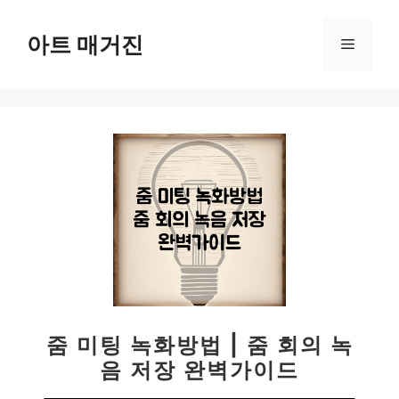
컨
텐
아트 매거진
메
츠
로
뉴
건
너
뛰
기
줌 미팅 녹화방법 | 줌 회의 녹
음 저장 완벽가이드