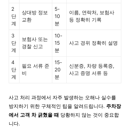
2
5-
상대방 정보
이름, 연락처, 보험사
단
10
교환
등 정확히 기록
계
분
3
10-
보험사 또는
단
15
사고 경위 정확히 설명
경찰 신고
계
분
4
15-
필요 서류 준
신분증, 차량 등록증,
단
20
비
사고 증명 서류 등
계
분
사고 처리 과정에서 자주 발생하는 오해나 실수를
방지하기 위한 구체적인 팁을 알려드립니다.
주차장
에서 고객 차 긁혔을 때
당황하지 않는 것이 중요합
니다.