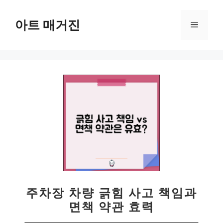
컨
텐
아트 매거진
메
츠
로
뉴
건
너
뛰
기
주차장 차량 긁힘 사고 책임과
면책 약관 효력