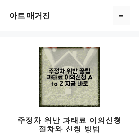
컨
텐
아트 매거진
메
츠
로
뉴
건
너
뛰
기
주정차 위반 과태료 이의신청
절차와 신청 방법