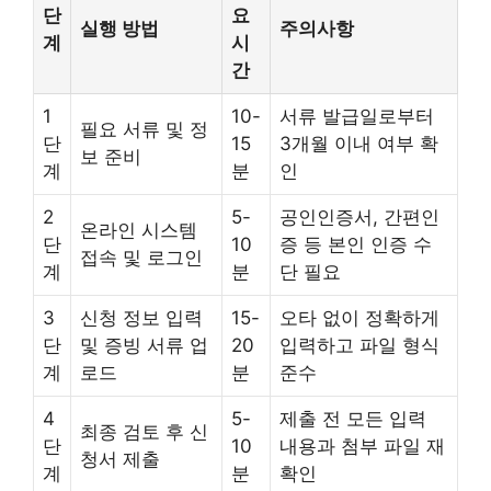
단
요
실행 방법
주의사항
계
시
간
1
10-
서류 발급일로부터
필요 서류 및 정
단
15
3개월 이내 여부 확
보 준비
계
분
인
2
5-
공인인증서, 간편인
온라인 시스템
단
10
증 등 본인 인증 수
접속 및 로그인
계
분
단 필요
3
신청 정보 입력
15-
오타 없이 정확하게
단
및 증빙 서류 업
20
입력하고 파일 형식
계
로드
분
준수
4
5-
제출 전 모든 입력
최종 검토 후 신
단
10
내용과 첨부 파일 재
청서 제출
계
분
확인