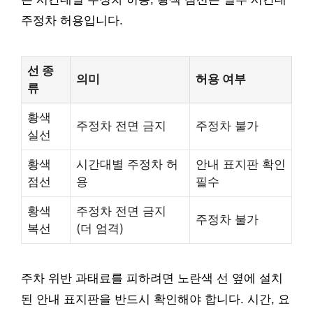
주정차 허용입니다.
선 종
의미
허용 여부
류
황색
주정차 전면 금지
주정차 불가
실선
황색
시간대별 주정차 허
안내 표지판 확인
점선
용
필수
황색
주정차 전면 금지
주정차 불가
복선
(더 엄격)
주차 위반 과태료를 피하려면 노란색 선 옆에 설치
된 안내 표지판을 반드시 확인해야 합니다. 시간, 요