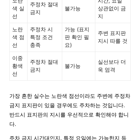
노란
시간, 요일
주정차 절대
색 실
불가능
상관없이 금
금지
선
지
노란
주정차 시
가능 (표지
주변 표지판
색 점
특정 조건
판 확인 필
지시 따를 것
선
충족
요)
이중
주정차 절대
실선보다 더
황색
불가능
금지
욱 엄격
선
가장 흔한 실수는 노란색 점선이라도 주변에 주정차
금지 표지판이 있을 경우에도 주차하는 것입니다.
반드시 표지판의 지시를 우선적으로 확인해야 합니
다.
주차 금지 시간대인지, 특정 요일에는 가능한지 등