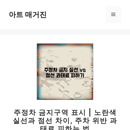
컨
텐
아트 매거진
메
츠
로
뉴
건
너
뛰
기
주정차 금지구역 표시 | 노란색
실선과 점선 차이, 주차 위반 과
태료 피하는 법