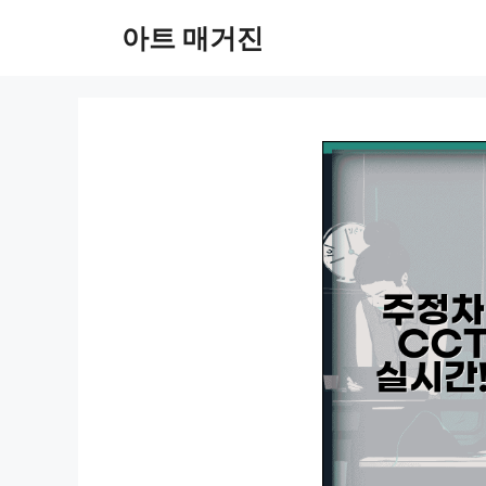
컨
아트 매거진
텐
츠
로
건
너
뛰
기