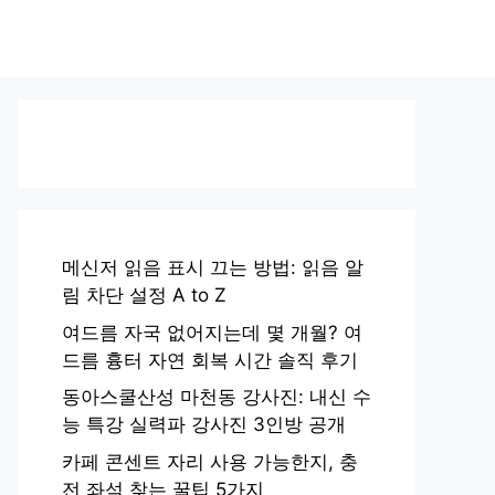
메신저 읽음 표시 끄는 방법: 읽음 알
림 차단 설정 A to Z
여드름 자국 없어지는데 몇 개월? 여
드름 흉터 자연 회복 시간 솔직 후기
동아스쿨산성 마천동 강사진: 내신 수
능 특강 실력파 강사진 3인방 공개
카페 콘센트 자리 사용 가능한지, 충
전 좌석 찾는 꿀팁 5가지