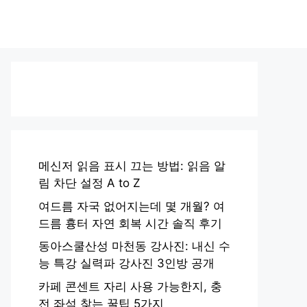
메신저 읽음 표시 끄는 방법: 읽음 알
림 차단 설정 A to Z
여드름 자국 없어지는데 몇 개월? 여
드름 흉터 자연 회복 시간 솔직 후기
동아스쿨산성 마천동 강사진: 내신 수
능 특강 실력파 강사진 3인방 공개
카페 콘센트 자리 사용 가능한지, 충
전 좌석 찾는 꿀팁 5가지