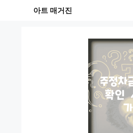
컨
아트 매거진
텐
츠
로
건
너
뛰
기