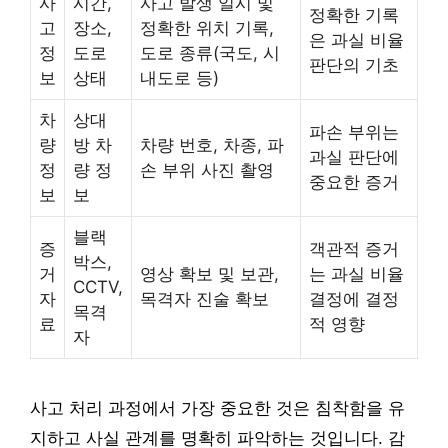
사
시간,
사고 발생 일시 및
정확한 기록
고
장소,
정확한 위치 기록,
은 과실 비율
정
도로
도로 종류(국도, 시
판단의 기초
보
상태
내도로 등)
차
상대
파손 부위는
량
방 차
차량 번호, 차종, 파
과실 판단에
정
량 정
손 부위 사진 촬영
중요한 증거
보
보
블랙
증
객관적 증거
박스,
거
영상 확보 및 보관,
는 과실 비율
CCTV,
자
목격자 진술 확보
결정에 결정
목격
료
적 영향
자
사고 처리 과정에서 가장 중요한 것은 침착함을 유
지하고 사실 관계를 명확히 파악하는 것입니다. 감