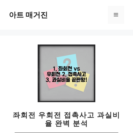
컨
텐
아트 매거진
메
츠
로
뉴
건
너
뛰
기
좌회전 우회전 접촉사고 과실비
율 완벽 분석